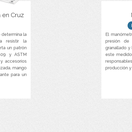
 mils) según la
Diseñado para m
 en Cruz
hilla y Standard.
sponibles para
y sustratos. La
 determina la
El manómetr
Tempe
hillas de corte
 resistir la
presión de
DeFelsko.
rta un patrón
granallado y
 según Standard.
 2409 y ASTM
este medido
ontenido seguro.
 y accesorios
responsabl
ños de garantía.
ruzada, mango
producción y 
ante para un