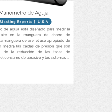
edir la presión de aire en la manguera de chorro
Manómetro de Aguja
de granallado y la manguera de aire.
Blasting Experts
| U.S.A
Determina la presión en la boquilla.
o de aguja está diseñado para medir la
ratura de Trabajo De -20 a 60° C (De -4 a 140°F).
 aire en la manguera de chorro de
Dimensiones del Manómetro 133 x 58 x 28,5mm.
 la manguera de aire, el uso apropiado de
r medirá las caídas de presión que son
es de la reducción de las tasas de
el consumo de abrasivo y los sistemas ...
VER MÁS