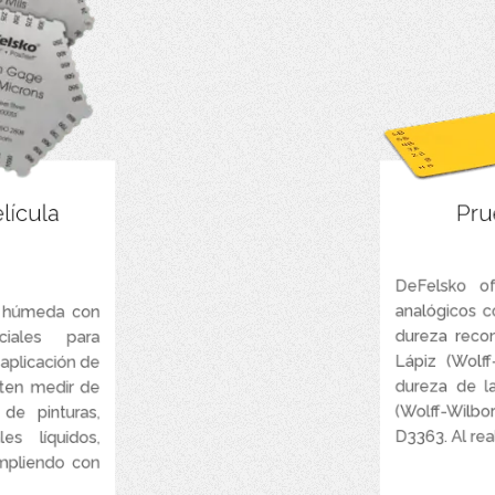
ápida y precisa
14 lápices de 
lícula
Pru
scas calibradas.
estuche protecto
ales duraderos:
nómico y ligero).
Incluye un paq
DeFelsko o
dición dobles:
analógicos 
a húmeda con
según el modelo.
dureza recon
iales para
.
Diseño versátil:
Lápiz (Wolff
 aplicación de
dureza de la
iten medir de
(Wolff-Wilb
de pinturas,
D3363. Al real
es líquidos,
mpliendo con