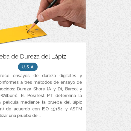
grafito de calidad -de dureza 6B a 6H- en un
eba de Dureza del Lápiz
r de aluminio -6B, 5B, 4B, 3B, 2B, B, HB, F, H, 2H,
3H, 4H, 5H, 6H.
U.S.A
uete de papel de lija de grano 400 para aplanar
frece ensayos de dureza digitales y
las minas de los lápices antes de la prueba.
conformes a tres métodos de ensayo de
Incluye todo lo necesario para las pruebas.
ocidos: Dureza Shore (A y D), Barcol y
Dos años de garantía.
-Wilborn). El PosiTest PT determina la
 película mediante la prueba del lápiz
orn) de acuerdo con ISO 15184 y ASTM
izar una prueba de ...