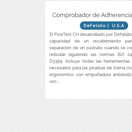
Ideal para revestimientos de hasta 250 μm (10
Comprobador de Adherencia
cuc
DeFelsko
| U.S.A
Amplia gama de cuchillas de corte 4 en 1 di
diferentes normas, espesores de revestimiento 
El PosiTest CH desarrollado por Defelsko
herramienta es compatible con todas las cuc
capacidad de un recubrimiento para
separación de un sustrato cuando se co
Lupa iluminada disponible con 3x o 10x aumentos
reticular siguiendo las normas ISO
El resistente estuche rígido mantiene el c
D3359. Incluye todas las herramientas
Dos a
necesarios para las pruebas de trama c
ergonómico con empuñadura antidesliz
uso ...
VER MÁS