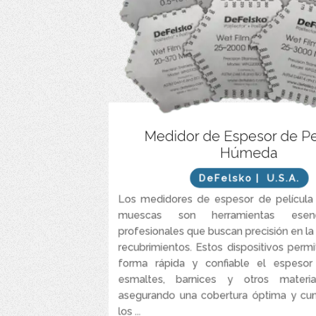
de recubrimientos líquidos (pinturas,
Medición r
Medidor de Espesor de Pe
esmaltes, etc.) mediante mue
Húmeda
Modelos en acero inoxidable (alta
Materi
resistencia) o aluminio (eco
DeFelsko
| U.S.A.
Opciones en micrómetros (μm) y
Unidades de me
Los medidores de espesor de películ
milésimas de pulgada (mils) 
muescas son herramientas esenc
Disponibles en galgas de 8, 6 o 4 caras
profesionales que buscan precisión en la
recubrimientos. Estos dispositivos perm
forma rápida y confiable el espesor 
esmaltes, barnices y otros material
asegurando una cobertura óptima y cu
los ...