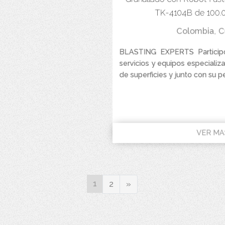
TK-4104B de 100.0
Colombia
,
C
BLASTING EXPERTS Partici
servicios y equipos especializ
de superficies y junto con su pe
VER MA
1
Next
2
»