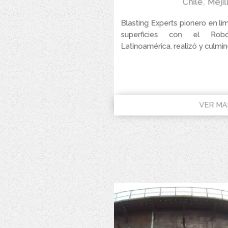
Chile
,
Mejil
Blasting Experts pionero en li
superficies con el Robo
Latinoamérica, realizó y culminó
VER MA