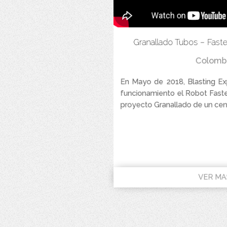
Granallado Tubos – Faste
Colomb
En Mayo de 2018, Blasting Ex
funcionamiento el Robot Faster
proyecto Granallado de un cent
VER MA