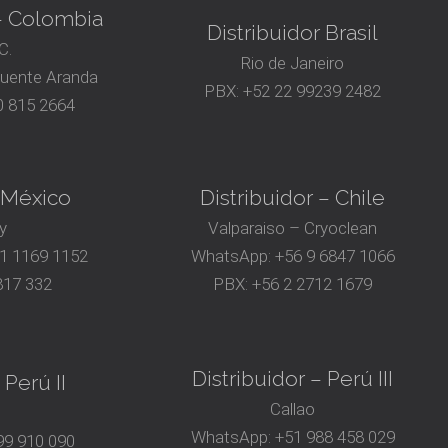
 – Colombia
Distribuidor Brasil
C.
Rio de Janeiro
Puente Aranda
PBX:
+52 22 99239 2482
 815 2664
– México
Distribuidor – Chile
y
Valparaiso – Cryoclean
81 1169 1152
WhatsApp:
+56 9 6847 1066
817 332
PBX:
+56 2 2712 1679
Distribuidor – Perú III
 Perú II
Callao
WhatsApp:
+51 988 458 029
9 910 090