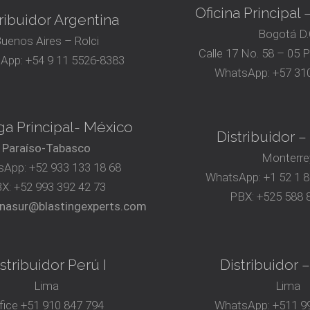
Oficina Principal
ribuidor Argentina
Bogotá D.
uenos Aires – Rolci
Calle 17 No. 58 – 05 
App:
+54 9 11 5526-8383
WhatsApp:
+57 310
a Principal- México
Distribuidor 
Paraíso-Tabasco
Monterre
sApp:
+52 933 133 18 68
WhatsApp:
+1 52 1 
BX:
+52 993 392 42 73
PBX:
+525 588 
nasur@blastingexperts.com
stribuidor Perú I
Distribuidor –
Lima
Lima
fice
+51 910 847 794‬
WhatsApp:
+511 99