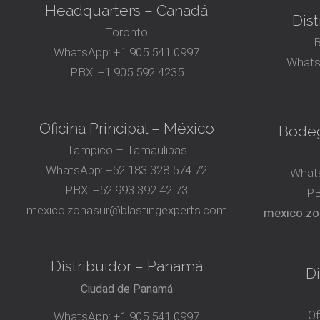
Headquarters – Canadá
Dist
Toronto
B
WhatsApp:
+1 905 541 0997
Whats
PBX:
+1 905 592 4235
Oficina Principal – México
Bodeg
Tampico – Tamaulipas
WhatsApp:
+52 183 328 574 72
What
PBX:
+52 993 392 42 73
P
mexico.zonasur@blastingexperts.com
mexico.zo
Distribuidor – Panamá
Di
Ciudad de Panamá
Of
WhatsApp:
+1 905 541 0997