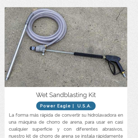
Solución practica para preparación de superficies en áreas
Wet Sandblasting Kit
pequeñas.
Power Eagle
| U.S.A.
Económico y práctico para conexión a hidrolavadoras.
La forma más rápida de convertir su hidrolavadora en
Plug-and-Play listo para conectar y realizar arenado húmedo
(Wet Sandblasting).
una máquina de chorro de arena, para usar en casi
cualquier superficie y con diferentes abrasivos,
nuestro kit de chorro de arena se instala rápidamente