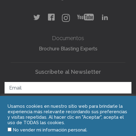
Documentos
Brochure Blasting Experts
Suscríbete al Newsletter
Usamos cookies en nuestro sitio web para brindarle la
ENVIAR
experiencia más relevante recordando sus preferencias
y visitas repetidas. Al hacer clic en "Aceptar", acepta el
uso de TODAS las cookies.
.
No vender mi información personal
Copyright © 2021 Blasting Experts