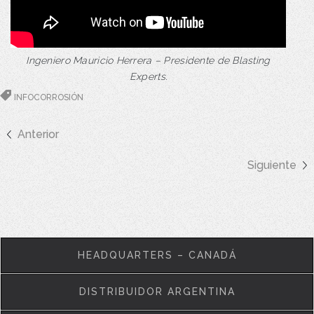
Ingeniero Mauricio Herrera – Presidente de Blasting
Experts.
INFOCORROSIÓN
Anterior
Siguiente
HEADQUARTERS – CANADÁ
DISTRIBUIDOR ARGENTINA