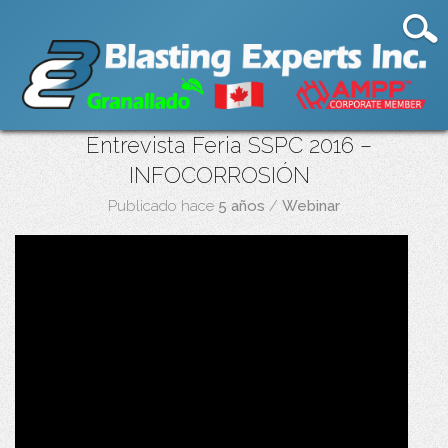
Entrevista Feria SSPC 2016 –
INFOCORROSIÓN
Publicado hace
5 años
/
Webinar