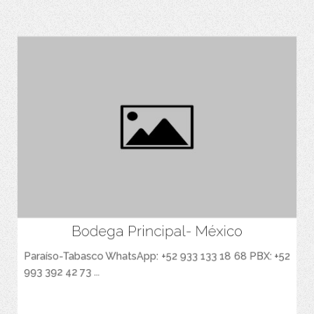
Bodega Principal- México
Espacio para agregar las Caracteristicas Principales del Producto.
Paraíso-Tabasco WhatsApp: +52 933 133 18 68 PBX: +52
993 392 42 73 ...