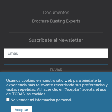
Documentos
Brochure Blasting Experts
Suscríbete al Newsletter
ENVIAR
Usamos cookies en nuestro sitio web para brindarle la
experiencia más relevante recordando sus preferencias y
Copyright © 2021 Blasting Experts
visitas repetidas. Al hacer clic en "Aceptar", acepta el uso
de TODAS las cookies.
.
No vender mi información personal
Aceptar