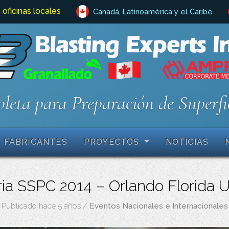
 oficinas locales
Canadá, Latinoamérica y el Caribe
leta para Preparación de Superfi
FABRICANTES
PROYECTOS
NOTICIAS
ria SSPC 2014 – Orlando Florida 
Publicado hace 5 años
/
Eventos Nacionales e Internacionales