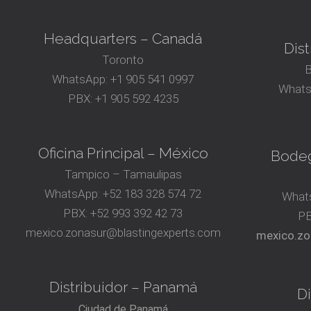
Headquarters – Canadá
Dist
Toronto
B
WhatsApp:
+1 905 541 0997
Whats
PBX:
+1 905 592 4235
Oficina Principal – México
Bodeg
Tampico – Tamaulipas
WhatsApp:
+52 183 328 574 72
What
PBX:
+52 993 392 42 73
P
mexico.zonasur@blastingexperts.com
mexico.zo
Distribuidor – Panamá
Di
Ciudad de Panamá