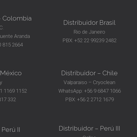
 – Colombia
Distribuidor Brasil
C.
Rio de Janeiro
Puente Aranda
PBX:
+52 22 99239 2482
 815 2664
– México
Distribuidor – Chile
y
Valparaiso – Cryoclean
81 1169 1152
WhatsApp:
+56 9 6847 1066
817 332
PBX:
+56 2 2712 1679
Distribuidor – Perú III
 Perú II