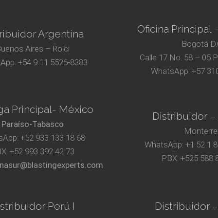
Oficina Principal
ribuidor Argentina
Bogotá D.
uenos Aires – Rolci
Calle 17 No. 58 – 05 
App:
+54 9 11 5526-8383
WhatsApp:
+57 310
a Principal- México
Distribuidor 
Paraíso-Tabasco
Monterre
sApp:
+52 933 133 18 68
WhatsApp:
+1 52 1 
BX:
+52 993 392 42 73
PBX:
+525 588 
nasur@blastingexperts.com
stribuidor Perú I
Distribuidor –