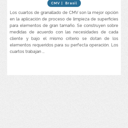
CMV
| Brasil
Se construye sobre medidas de acuerdo con las necesidades de
cada cliente y bajo el mismo criterio se dotan de los elementos
Los cuartos de granallado de CMV son la mejor opción
requeridos para su perfecta operación
en la aplicación de proceso de limpieza de superficies
Trabajan con cualquier tipo de abrasivo
para elementos de gran tamaño. Se construyen sobre
El proceso de reciclaje del abrasivo se realiza automáticamente
medidas de acuerdo con las necesidades de cada
y simultáneamente con la operación de granallado.
cliente y bajo el mismo criterio se dotan de los
Este sistema necesita cimientos extremadamente reducidos,
elementos requeridos para su perfecta operación. Los
puede ser construido sin la necesidad de bases o en cabinas
cuartos trabajan ...
móviles tipo contenedor
VER MÁS