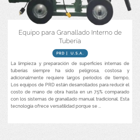
Equipo para Granallado Interno de
Ahorra tiempo al limpiar con chorro rotatorio los 360 grados
completos del interior de las superficies de las tuberías con
Tubería
movimiento autopropulsado hacia adelante o hacia atrás.
Reduce los costos de mano de obra hasta en un 75 % en
PRD
| U.S.A.
comparación con las operaciones manuales de granallado.
La limpieza y preparación de superficies internas de
Elimina las inconsistencias que se encuentran comúnmente con
tuberías siempre ha sido peligrosa, costosa y
granallado o sandblasting manual.
adicionalmente requiere largos períodos de tiempo,
Reduce los peligros con la operación controlada a distancia.
Los equipos de PRD están desarrollados para reducir el
Sin tiempo de inactividad con PRD-Blast TM operación
costo de mano de obra hasta en un 75% comparado
extremadamente confiable.
con los sistemas de granallado manual tradicional. Esta
tecnología ofrece versatilidad porque se ...
VER MÁS