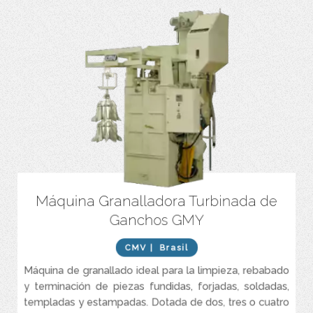
Máquina Granalladora Turbinada de
Construida con acero resistente al desgaste.
Ganchos GMY
Caracterizada por ciclos extremadamente rápidos. que reducen
significativamente el proceso de limpieza de la pieza a tratar.
CMV
| Brasil
Asegura una la limpieza total de la piezas aun si posee una
geometría compleja.
Máquina de granallado ideal para la limpieza, rebabado
Opera con granalla de acero al carbono esférica y angular
y terminación de piezas fundidas, forjadas, soldadas,
(opcional)
templadas y estampadas. Dotada de dos, tres o cuatro