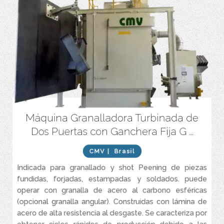
Máquina Granalladora Turbinada de
Equipado con turbinas de alto rendimiento “superwheel” que
garantizan un chorro de abrasivo uniforme, en menos tiempo
Dos Puertas con Ganchera Fija G ...
(aproximadamente 50%) que las turbinas convencionales con la
misma potencia.
CMV
| Brasil
Posee puertas tipo laberinto y ninguna abertura en el techo lo
que evita la fuga de abrasivo.
Indicada para granallado y shot Peening de piezas
fundidas, forjadas, estampadas y soldados. puede
El sistema de recuperación de abrasivo elimina la necesidad de
cimientos.
operar con granalla de acero al carbono esféricas
(opcional granalla angular). Construidas con lámina de
Sistema de escape de alta eficiencia y de menor costo
operacional.
acero de alta resistencia al desgaste. Se caracteriza por