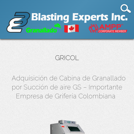
GRICOL
Adquisición de Cabina de Granallado
por Succión de aire GS – Importante
Empresa de Grifería Colombiana