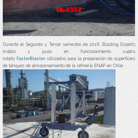
Durante el Segundo y Tercer semestre de 2016, Blasting Experts
instaló y puso en funcionamiento cuatro
robots
FasterBlaster
utilizados para la preparación de superficies
de tanques de almacenamiento de la refinería ENAP en Chile.