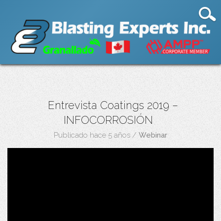
Entrevista Coatings 2019 –
INFOCORROSIÓN
Publicado hace 5 años
/
Webinar