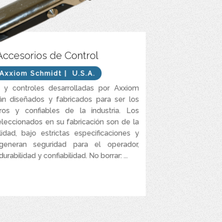
usar significativamente menos abrasivo que otras
Accesorios de Control
marcas.
Axxiom Schmidt
| U.S.A.
 maximizar la productividad del granallado y
reducir el tiempo de inactividad.
s y controles desarrolladas por Axxiom
 de conversión para tolvas que se adaptan a la
án diseñados y fabricados para ser los
mayoría de las marcas de equipos de granallado.
os y confiables de la industria. Los
eleccionados en su fabricación son de la
idad, bajo estrictas especificaciones y
 generan seguridad para el operador,
urabilidad y confiabilidad. No borrar: ...
VER MÁS