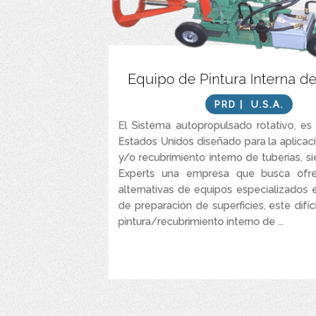
Reduce costos de mano de obra, debido a que l
Equipo de Pintura Interna d
equipo requiere únicamente de uno o dos opera
al d
PRD
| U.S.A.
Reduce riesgos a operarios expuestos a espa
El Sistema autopropulsado rotativo, es
gracias a que la operación ser realiza po
Estados Unidos diseñado para la aplicaci
Ahorro de tiempo debido a que el sistema pos
y/o recubrimiento interno de tuberías, s
rotativo de 360 grados para la aplicación del rec
Experts una empresa que busca ofre
interior de la superficie de la tubería y la 
movimiento autopropulsado hacia adelant
alternativas de equipos especializados 
de preparación de superficies, este difí
Elimina las inconsistencias, dando una aplicació
pintura/recubrimiento interno de ...
VER MÁS