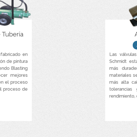
a operación del
Diseñadas para 
e Tubería
rios de acuerdo
iámetro del tubo.
Diseñados para
cios confinados
 fabricado en
Las válvula
r control remoto.
Prácticos kits
ón de pintura
Schmidt est
ee un mecanismo
iendo Blasting
más durader
ubrimiento en el
cer mejores
materiales s
versatilidad de
e o hacia atrás.
en el proceso
más alta cal
cil proceso de
tolerancias
n uniforme en la
superficie.
rendimiento, d
C ...