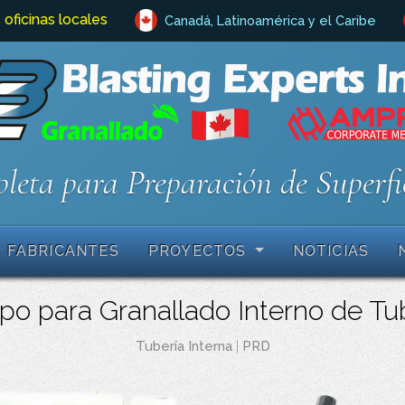
 oficinas locales
Canadá, Latinoamérica y el Caribe
leta para Preparación de Superfi
FABRICANTES
PROYECTOS
NOTICIAS
po para Granallado Interno de Tu
Tubería Interna
|
PRD