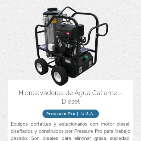
Hidrolavadoras de Agua Caliente –
Motor diésel.
Diésel
Caudales entres 4 y 8 GPM.
Presiones entre 3.200 y 4.000 PSI.
Pressure Pro
| U.S.A.
Equipos portátiles y estacionarios con motor diésel,
diseñados y construidos por Pressure Pro para trabajo
pesado. Son ideales para eliminar grasa, suciedad,