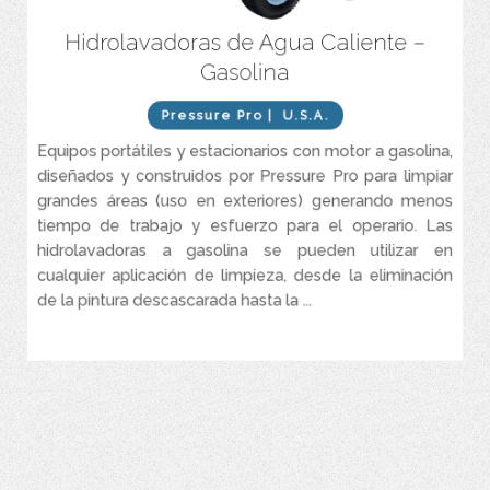
Hidrolavadoras de Agua Caliente –
Motor a gasolina.
Gasolina
Caudales entres 2.5 y 8 GPM.
Presiones entre 2.700 y 4.200 PSI.
Pressure Pro
| U.S.A.
Equipos portátiles y estacionarios con motor a gasolina,
diseñados y construidos por Pressure Pro para limpiar
grandes áreas (uso en exteriores) generando menos
tiempo de trabajo y esfuerzo para el operario. Las
hidrolavadoras a gasolina se pueden utilizar en
cualquier aplicación de limpieza, desde la eliminación
de la pintura descascarada hasta la ...
VER MÁS