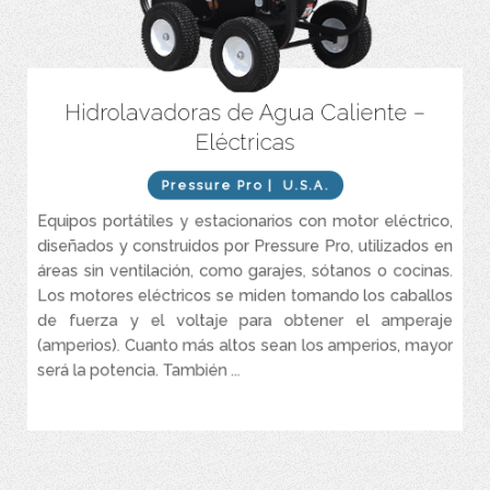
Hidrolavadoras de Agua Caliente –
Motor eléctrico.
Eléctricas
Caudales entres 4 y 4.3 GPM.
Presiones entre 2.000 y 3.500 PSI.
Pressure Pro
| U.S.A.
Equipos portátiles y estacionarios con motor eléctrico,
diseñados y construidos por Pressure Pro, utilizados en
áreas sin ventilación, como garajes, sótanos o cocinas.
Los motores eléctricos se miden tomando los caballos
de fuerza y el voltaje para obtener el amperaje
(amperios). Cuanto más altos sean los amperios, mayor
será la potencia. También ...
VER MÁS