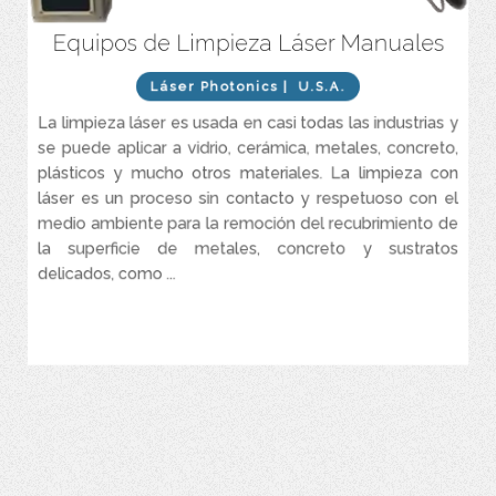
Equipos de Limpieza Láser Manuales
Sistema completo de limpieza Láser y acondicionamiento de
superficies de alta precisión y grado industrial seguro y ecológico,
rápido, preciso e increíblemente productivo.
Láser Photonics
| U.S.A.
Es el método más rentable, eficiente y seguro de limpieza
La limpieza láser es usada en casi todas las industrias y
industrial, remoción de óxido, remoción de pintura y preparación
se puede aplicar a vidrio, cerámica, metales, concreto,
de superficies.
plásticos y mucho otros materiales. La limpieza con
La tecnología patentada, CleanTech™ limpia materiales más
láser es un proceso sin contacto y respetuoso con el
rápido y mejor que otros sistemas en el mercado.
medio ambiente para la remoción del recubrimiento de
Sistema láser es accionado al pulsar un botón y refrigeración por
la superficie de metales, concreto y sustratos
aire, que garantiza una limpieza láser de alto rendimiento
delicados, como ...
VER MÁS