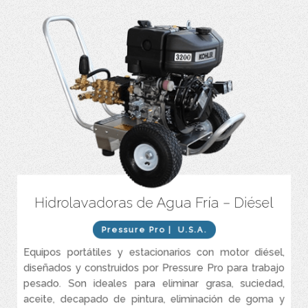
Hidrolavadoras de Agua Fría – Diésel
Motor diésel.
Caudales entres 4 y 8 GPM.
Pressure Pro
| U.S.A.
Presiones entre 3.200 y 5.000 PSI.
Equipos portátiles y estacionarios con motor diésel,
diseñados y construidos por Pressure Pro para trabajo
pesado. Son ideales para eliminar grasa, suciedad,
aceite, decapado de pintura, eliminación de goma y