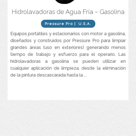
Hidrolavadoras de Agua Fría – Gasolina
Motor a gasolina.
Caudales entres 2.5 y 12 GPM.
Pressure Pro
| U.S.A.
Presiones entre 2.500 y 7.000 PSI.
Equipos portátiles y estacionarios con motor a gasolina,
diseñados y construidos por Pressure Pro para limpiar
grandes áreas (uso en exteriores) generando menos
tiempo de trabajo y esfuerzo para el operario. Las
hidrolavadoras a gasolina se pueden utilizar en
cualquier aplicación de limpieza, desde la eliminación
de la pintura descascarada hasta la ...
VER MÁS