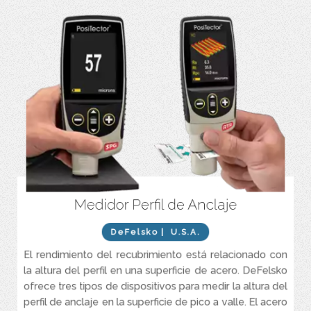
Medidor Perfil de Anclaje
PosiTector SPG – Medidor de perfil de anclaje en la superficie
para acero granallado, recubrimientos texturizados y perfil en
concreto. Utiliza un micrómetro de profundidad digital para medir
DeFelsko
| U.S.A.
y registrar las medidas de perfil entre pico y valle en preparación
para la aplicación de recubrimientos.
El rendimiento del recubrimiento está relacionado con
la altura del perfil en una superficie de acero. DeFelsko
PosiTector RTR H – Medidor de perfil de anclaje en la superficie
electrónico. Los micrómetros de resorte digitales miden y
ofrece tres tipos de dispositivos para medir la altura del
registran los parámetros del perfil de la superficie utilizando la
perfil de anclaje en la superficie de pico a valle. El acero
cinta de réplica Testex Press-O-Film™, lo que produce una