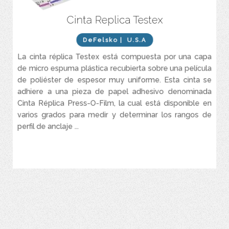
Cinta Replica Testex
Único método de medición del perfil de superficie reconocido por
ISO, ASTM y AMPP.
DeFelsko
| U.S.A
La misma espuma réplica confiable en formatos Coarse y X-
Coarse, ahora en un nuevo formato de tiras, se puede adquirir en
La cinta réplica Testex está compuesta por una capa
una presentación diferente.
de micro espuma plástica recubierta sobre una película
Técnica sencilla: Ubicar sobre la superficie, presionar/frotar para
de poliéster de espesor muy uniforme. Esta cinta se
adaptar a la superficie, retirar y medir.
adhiere a una pieza de papel adhesivo denominada
Técnica probada con precisión y repetibilidad validadas por
Cinta Réplica Press-O-Film, la cual está disponible en
numerosos estudios independientes.
varios grados para medir y determinar los rangos de
Mida con un micrómetro digital o analógico de precisión, o un
perfil de anclaje ...
lector electrónico de cinta Réplica PosiTector RTR.
Único méto ...
VER MÁS