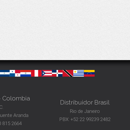
 – Colombia
Distribuidor Brasil
C.
Rio de Janeiro
Puente Aranda
PBX:
+52 22 99239 2482
 815 2664