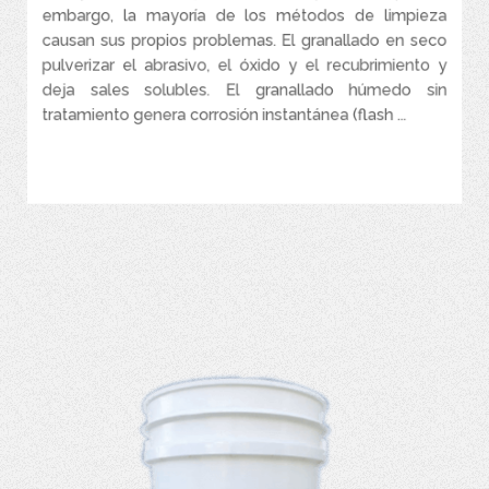
embargo, la mayoría de los métodos de limpieza
formación de corrosión instantánea y desengrasa.
causan sus propios problemas. El granallado en seco
Reduzca el costo de mantenimiento, repintado y preparación de
pulverizar el abrasivo, el óxido y el recubrimiento y
superficies utilizando el removedor de sales e inhibidor de
corrosión más confiable de la industria.
deja sales solubles. El granallado húmedo sin
tratamiento genera corrosión instantánea (flash ...
Se utiliza para rem ...
VER MÁS