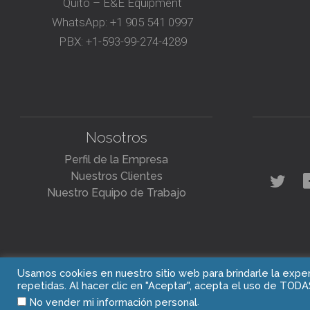
Quito – E&E Equipment
WhatsApp:
+1 905 541 0997
PBX:
+1-593-99-274-4289
Nosotros
Perfil de la Empresa
Nuestros Clientes
Nuestro Equipo de Trabajo
Usamos cookies en nuestro sitio web para brindarle la exper
repetidas. Al hacer clic en "Aceptar", acepta el uso de TODA
.
No vender mi información personal
Blasting Experts Inc.
Tel: +1 905 541 0997