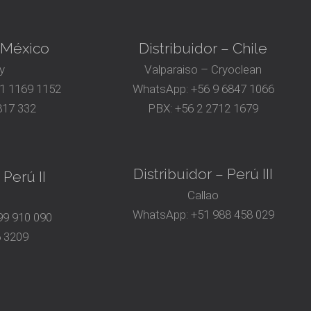
– México
Distribuidor – Chile
y
Valparaiso – Cryoclean
81 1169 1152
WhatsApp:
+56 9 6847 1066
817 332
PBX:
+56 2 2712 1679
Distribuidor – Perú III
 Perú II
Callao
WhatsApp:
+51 988 458 029
9 910 090
6 3209