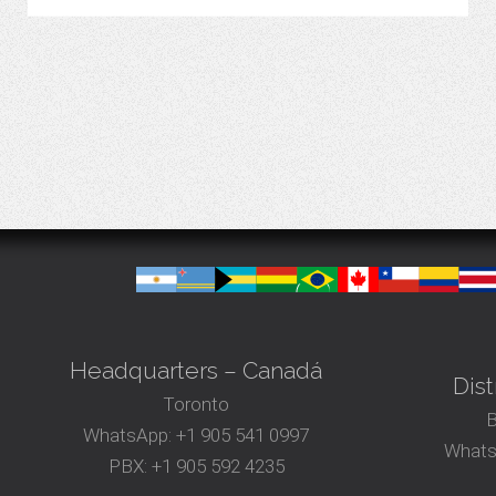
VER MÁS
Headquarters – Canadá
Dist
Toronto
B
WhatsApp:
+1 905 541 0997
Whats
PBX:
+1 905 592 4235