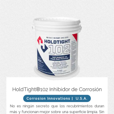
Las superficies limpias no se oxidan, y ningún otro producto limpia
HoldTight®102 Inhibidor de Corrosión
como HoldTight® 102.
Corrosion Innovations
| U.S.A.
Extiende la vida útil de casi cualquier trabajo de pintura.
No es ningún secreto que los recubrimientos duran
100% respetuoso con el medio ambiente.
más y funcionan mejor sobre una superficie limpia. Sin
Un aditivo monocomponente que remueve sales, previene la