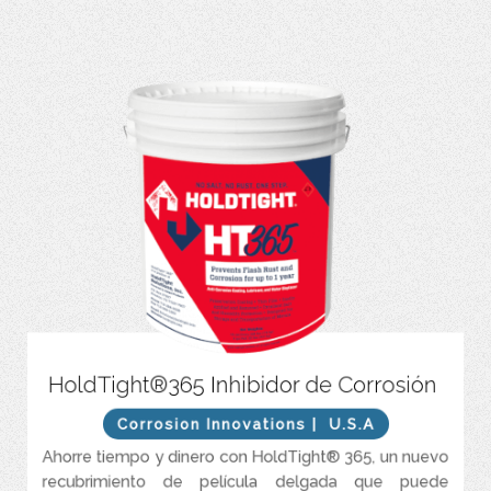
Previene la oxidación instantánea y corrosión hasta por un año.
HoldTight®365 Inhibidor de Corrosión
Película fina fácil de aplicar y retirar.
Corrosion Innovations
| U.S.A
Prolonga la vida útil de la pintura y los recubrimientos.
Ahorre tiempo y dinero con HoldTight® 365, un nuevo
Excelente protección contra la sal y la humedad.
recubrimiento de película delgada que puede