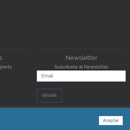
s
Newsletter
xperts
Suscríbete al Newsletter
ENVIAR
Aceptar
s.com
ventas@blastingexperts.com