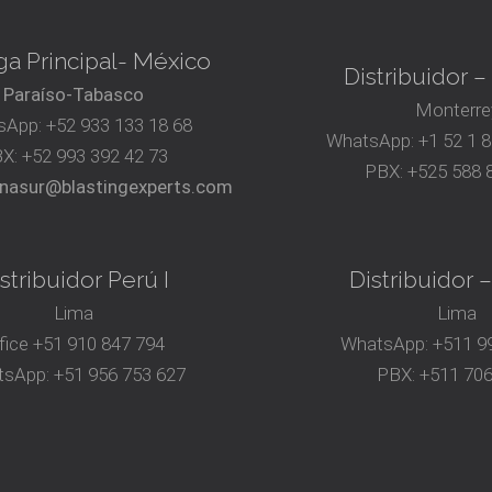
a Principal- México
Distribuidor 
Paraíso-Tabasco
Monterre
sApp:
+52 933 133 18 68
WhatsApp:
+1 52 1 
BX:
+52 993 392 42 73
PBX:
+525 588 
nasur@blastingexperts.com
stribuidor Perú I
Distribuidor –
Lima
Lima
fice
+51 910 847 794‬
WhatsApp:
+511 99
tsApp:
+51 956 753 627
PBX:
+511 70