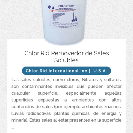
Mejora la adhesión de recubrimientos en un 20% a un 50%,
Chlor Rid Removedor de Sales
compatibles con toda clase de recubrimientos.
Solubles
Remueve cloruros, sulfatos, nitratos y otras sales solubles.
Chlor Rid International Inc
| U.S.A.
Puede satisfacer los requerimientos más exigentes de forma
sencilla, segura y económica, es eficaz en la mayoría de las
Las sales solubles, como cloros, Nitratos y sulfatos,
superficies, incluyendo el acero, el concreto y los plásticos.
son contaminantes invisibles que pueden afectar
Es biodegradable, no contiene compuestos orgánicos volátiles, no
cualquier superficie, especialmente aquellas
requiere de certificaciones especiales para aplicación.
superficies expuestas a ambientes con altos
contenidos de sales (por ejemplo ambientes marinos,
lluvias radioactivas, plantas químicas, de energía y
minería). Estas sales al estar presentes en la superficie
...