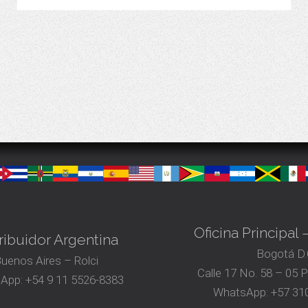
VER MÁS
Oficina Principal
ribuidor Argentina
Bogotá D.
uenos Aires – Rolci
Calle 17 No. 58 – 05 
App:
+54 9 11 5526-8383
WhatsApp:
+57 310