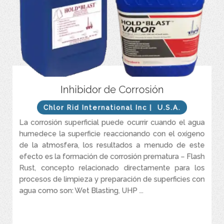
Biodegradable, amigable con el medio ambiente.
Inhibidor de Corrosión
Cambia químicamente la superficie a un estado menos reactivo.
Chlor Rid International Inc
| U.S.A.
Compatible con todos los recubrimientos.
La corrosión superficial puede ocurrir cuando el agua
Económico, fácil de usar, no requiere ser enjuagado.
humedece la superficie reaccionando con el oxígeno
de la atmosfera, los resultados a menudo de este
efecto es la formación de corrosión prematura – Flash
Rust, concepto relacionado directamente para los
procesos de limpieza y preparación de superficies con
agua como son: Wet Blasting, UHP ...