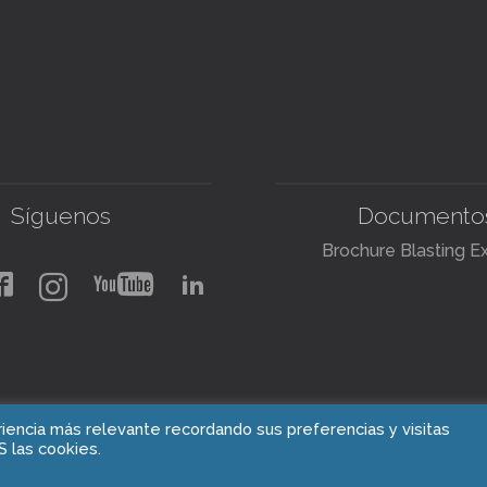
Síguenos
Documento
Brochure Blasting E
iencia más relevante recordando sus preferencias y visitas
Copyright © 2021 Blasting Experts
S las cookies.
PBX: +1 905 592 4235
ingenieria@blastingexpert