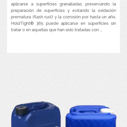
Diseñado para el almacenamiento y transporte de metales.
aplicarse a superficies granalladas, preservando la
preparación de superficies y evitando la oxidación
prematura (flash rust) y la corrosión por hasta un año.
HoldTight® 365 puede aplicarse en superficies sin
tratar o en aquellas que han sido tratadas con ...
VER MÁS