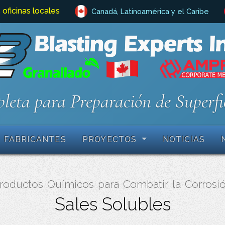
 oficinas locales
Canadá, Latinoamérica y el Caribe
leta para Preparación de Superfi
FABRICANTES
PROYECTOS
NOTICIAS
roductos Químicos para Combatir la Corrosi
Sales Solubles