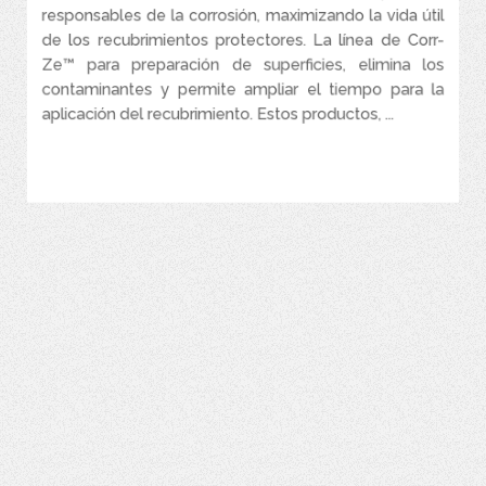
No es necesario aplicar la capa de recubrimiento el mismo día.
responsables de la corrosión, maximizando la vida útil
de los recubrimientos protectores. La línea de Corr-
Ze™ para preparación de superficies, elimina los
contaminantes y permite ampliar el tiempo para la
aplicación del recubrimiento. Estos productos, ...
VER MÁS