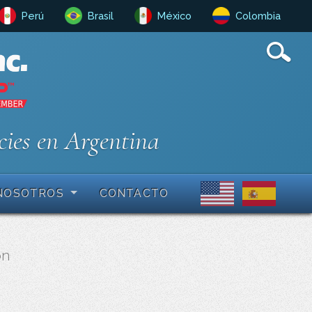
Perú
Brasil
México
Colombia
cies en Argentina
NOSOTROS
CONTACTO
ón