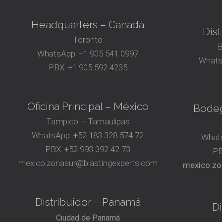
Headquarters – Canadá
Dist
Toronto
B
WhatsApp:
+1 905 541 0997
Whats
PBX:
+1 905 592 4235
Oficina Principal – México
Bodeg
Tampico – Tamaulipas
WhatsApp:
+52 183 328 574 72
What
PBX:
+52 993 392 42 73
P
mexico.zonasur@blastingexperts.com
mexico.zo
Distribuidor – Panamá
Di
Ciudad de Panamá