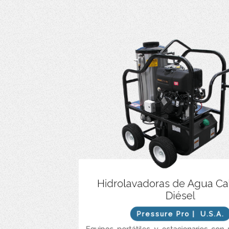
Hidrolavadoras de Agua Cal
Diésel
Caudales e
Presiones entre 3
Pressure Pro
| U.S.A.
Equipos portátiles y estacionarios con 