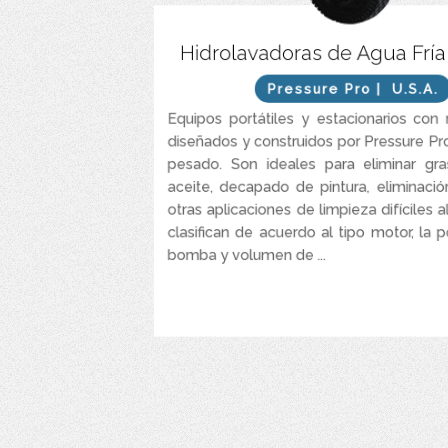
Hidrolavadoras de Agua Fría
Caudales e
Pressure Pro
| U.S.A.
Presiones entre 3
Equipos portátiles y estacionarios con 
diseñados y construidos por Pressure Pro
pesado. Son ideales para eliminar gra
aceite, decapado de pintura, eliminac
otras aplicaciones de limpieza difíciles al
clasifican de acuerdo al tipo motor, la 
bomba y volumen de ...
VER MÁS