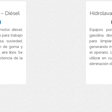
Motor diésel.
 – Diésel
Hidrolava
ntres 4 y 8 GPM.
.200 y 5.000 PSI.
motor diésel,
Equipos por
 para trabajo
gasolina, di
sa, suciedad,
para limpia
ión de goma y
generando m
 aire libre. Se
el operario.
potencia de la
utilizar en c
eliminación d