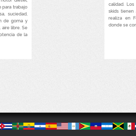
calidad. Los
 para trabajo
skids tienen
Tráilers con H
sa, suciedad,
realiza en F
ión de goma y
donde se cons
 aire libre. Se
potencia de la