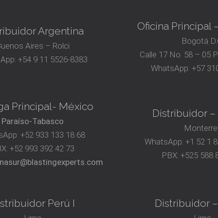
Oficina Principal
ribuidor Argentina
Bogotá D.
uenos Aires – Rolci
Calle 17 No. 58 – 05 
App:
+54 9 11 5526-8383
WhatsApp:
+57 310
a Principal- México
Distribuidor 
Paraíso-Tabasco
Monterre
sApp:
+52 933 133 18 68
WhatsApp:
+1 52 1 
BX:
+52 993 392 42 73
PBX:
+525 588 
nasur@blastingexperts.com
stribuidor Perú I
Distribuidor –
Lima
Lima