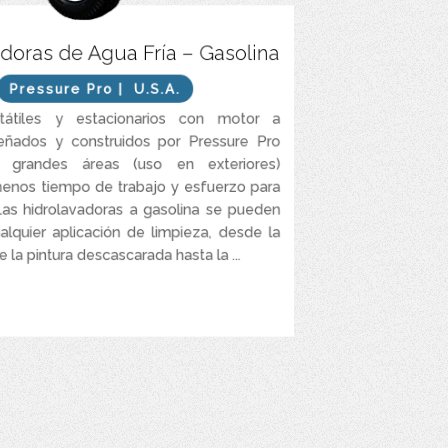
Motor a gasolina.
doras de Agua Fría – Gasolina
Caudales entres 2.5 y 12 GPM.
Pressure Pro
| U.S.A.
Presiones entre 2.500 y 7.000 PSI.
tátiles y estacionarios con motor a
señados y construidos por Pressure Pro
r grandes áreas (uso en exteriores)
enos tiempo de trabajo y esfuerzo para
 Las hidrolavadoras a gasolina se pueden
ualquier aplicación de limpieza, desde la
e la pintura descascarada hasta la ...
VER MÁS