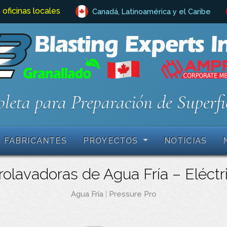
 oficinas locales
Canadá, Latinoamérica y el Caribe
leta para Preparación de Superfi
FABRICANTES
PROYECTOS
NOTICIAS
olavadoras de Agua Fría – Eléct
Agua Fría
|
Pressure Pro