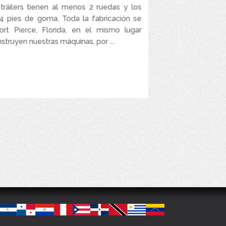
Laser Power Washer Trailers
 tráilers tienen al menos 2 ruedas y los
 4 pies de goma. Toda la fabricación se
idrolavadora de Agua Caliente – Pro Super Skid
Tow Pro Trailer entre 5.5 – 8 y 3.000 – 4.000 PSI
ort Pierce, Florida, en el mismo lugar
truyen nuestras máquinas, por ...
VER MÁS