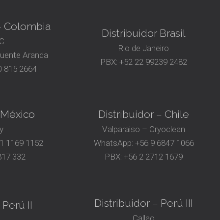
 – Colombia
Distribuidor Brasil
C.
Rio de Janeiro
Puente Aranda
PBX:
+52 22 99239 2482
 815 2664
– México
Distribuidor – Chile
y
Valparaiso – Cryoclean
81 1169 1152
WhatsApp:
+56 9 6847 1066
817 332
PBX:
+56 2 2712 1679
Distribuidor – Perú III
 Perú II
Callao