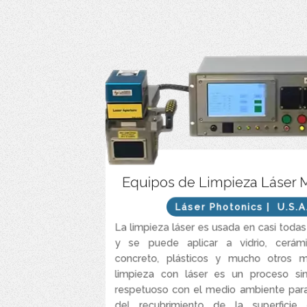
Sistema completo de limpieza Láser y acondi
Equipos de Limpieza Láser 
superficies de alta precisión y grado industrial se
rápido, preciso e increíble
Láser Photonics
| U.S.A
Es el método más rentable, eficiente y segu
La limpieza láser es usada en casi todas 
industrial, remoción de óxido, remoción de pintu
y se puede aplicar a vidrio, cerámi
concreto, plásticos y mucho otros ma
La tecnología patentada, CleanTech™ limpia 
limpieza con láser es un proceso si
rápido y mejor que otros sistema
respetuoso con el medio ambiente para
Sistema láser es accionado al pulsar un botón y r
del recubrimiento de la superficie
aire, que garantiza una limpieza láser de 