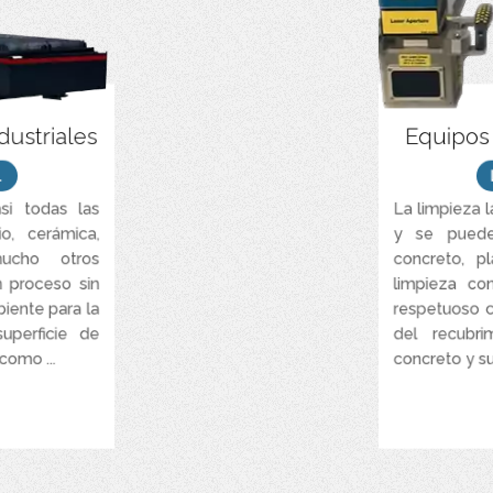
cionamiento de
Sistema compl
dustriales
Equipos
guro y ecológico,
superficies de a
mente productivo.
.
ro de limpieza
Es el método 
si todas las
La limpieza l
ón de pintura y
industrial, rem
o, cerámica,
y se puede 
 de superficies.
mucho otros
concreto, p
materiales más
La tecnología
n proceso sin
limpieza co
s en el mercado.
iente para la
respetuoso 
ón de un botón y
Sistema láser e
uperficie de
del recubri
za láser de alto
aire, qu
rendimiento
como ...
concreto y su