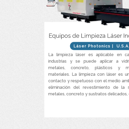
Sistema completo de limpieza Láser y acondi
Equipos de Limpieza Láser In
superficies de alta precisión y grado industrial se
rápido, preciso e increíble
Láser Photonics
| U.S.A
Es el método más rentable, eficiente y segu
La limpieza láser es aplicable en ca
industrial, eliminación de óxido, eliminaci
industrias y se puede aplicar a vidri
preparación
metales, concreto, plásticos y 
La tecnología patentada, CleanTech™ limpia 
materiales. La limpieza con láser es u
rápido y mejor que otros sistema
contacto y respetuoso con el medio amb
Sistema láser accionado a través de la pulsaci
eliminación del revestimiento de la s
refrigerado por aire, que garantiza una limpie
metales, concreto y sustratos delicados, 
VER MÁS