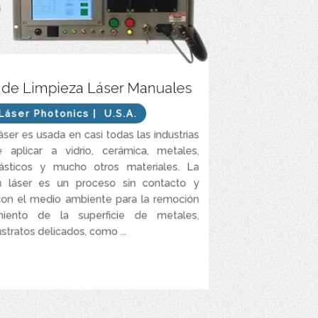
eto de limpieza Láser y acondicionamiento de
 de Limpieza Láser Manuales
lta precisión y grado industrial seguro y ecológico,
rápido, preciso e increíblemente productivo.
Láser Photonics
| U.S.A.
más rentable, eficiente y seguro de limpieza
áser es usada en casi todas las industrias
oción de óxido, remoción de pintura y preparación
aplicar a vidrio, cerámica, metales,
de superficies.
lásticos y mucho otros materiales. La
 patentada, CleanTech™ limpia materiales más
n láser es un proceso sin contacto y
rápido y mejor que otros sistemas en el mercado.
con el medio ambiente para la remoción
s accionado al pulsar un botón y refrigeración por
miento de la superficie de metales,
e garantiza una limpieza láser de alto rendimiento
stratos delicados, como ...
VER MÁS