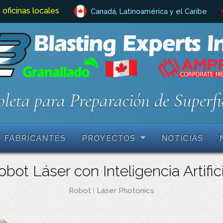
 oficinas locales
Canadá, Latinoamérica y el Caribe
leta para Preparación de Superfi
FABRICANTES
PROYECTOS
NOTICIAS
bot Láser con Inteligencia Artific
Robot
|
Láser Photonics